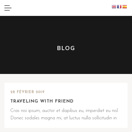
BLOG
28 FÉVRIER 2019
TRAVELING WITH FRIEND
Cras nisi ipsum, auctor et dapibus eu, imperdiet eu nisl.
Donec sodales magna mi, at luctus nulla sollicitudin in