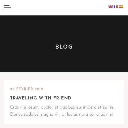
BLOG
28 FÉVRIER 2019
TRAVELING WITH FRIEND
Cras nisi ipsum, auctor et dapibus eu, imperdiet eu nisl.
Donec sodales magna mi, at luctus nulla sollicitudin in