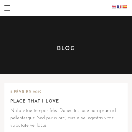
BLOG
5 FÉVRIER 2019
PLACE THAT I LOVE
Nulla vitae tempor felis. Donec tristique non ipsum id
pellentesque. Sed purus orci, cursus vel egestas vitae,
vulputate vel lacus.