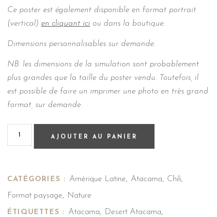
Ce poster est également disponible en format portrait
(vertical)
en cliquant ici
ou dans la boutique.
Dimensions personnalisables sur demande.
NB: les dimensions de la simulation sont probablement
plus grandes que la taille du poster vendu. Toutefois, il
est possible de faire un imprimer une photo en très grand
format, sur demande.
AJOUTER AU PANIER
Amérique Latine
Atacama
Chili
CATÉGORIES :
,
,
,
Format paysage
Nature
,
Atacama
Desert Atacama
ÉTIQUETTES :
,
,